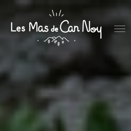
Skip
to
content
Les
Mas
de
Can
Noy