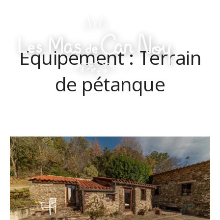
Skip
to
content
Equipement :
Terrain
Les
Mas
de
de pétanque
Can
Noy