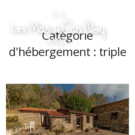
Skip
to
content
Catégorie
Les
Mas
de
d'hébergement :
triple
Can
Noy