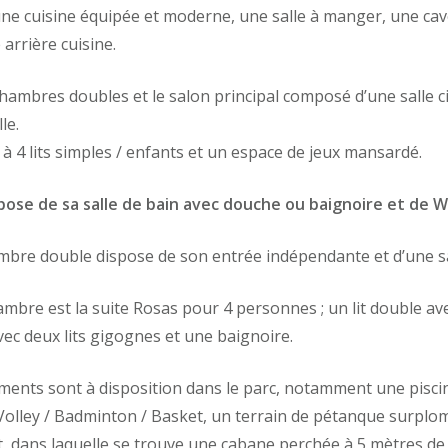
ne cuisine équipée et moderne, une
salle à manger, une cave
arrière cuisine.
hambres doubles et le salon principal composé d’une salle 
le.
 à 4 lits simples / enfants et un espace de jeux mansardé.
se de sa salle de bain avec douche ou baignoire et de WC
ambre double dispose de son entrée indépendante et d’une sa
hambre
est la suite Rosas
pour 4 personnes ; un lit double ave
ec deux lits gigognes et une baignoire.
ents sont à disposition
dans le parc, notamment une pisci
 Volley / Badminton / Basket, un terrain de pétanque surpl
t dans laquelle se trouve une cabane perchée à 5 mètres de