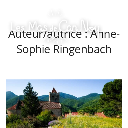
Skip
to
content
Auteur/autrice :
Anne-
Les
Mas
de
Sophie Ringenbach
Can
Noy