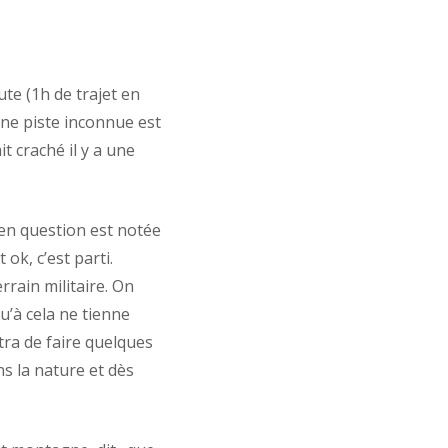
e (1h de trajet en
ne piste inconnue est
t craché il y a une
 en question est notée
t ok, c’est parti.
rain militaire. On
u’à cela ne tienne
tra de faire quelques
ns la nature et dès