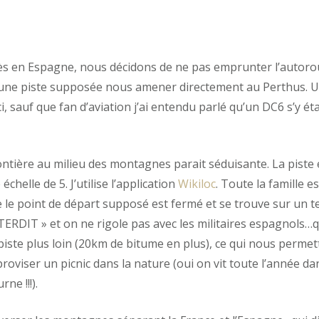
s en Espagne, nous décidons de ne pas emprunter l’autorout
une piste supposée nous amener directement au Perthus. U
 sauf que fan d’aviation j’ai entendu parlé qu’un DC6 s’y étai
rontière au milieu des montagnes parait séduisante. La piste
 échelle de 5. J’utilise l’application
Wikiloc
. Toute la famille es
e point de départ supposé est fermé et se trouve sur un ter
ERDIT » et on ne rigole pas avec les militaires espagnols…q
iste plus loin (20km de bitume en plus), ce qui nous permet
roviser un picnic dans la nature (oui on vit toute l’année da
ne !!!).