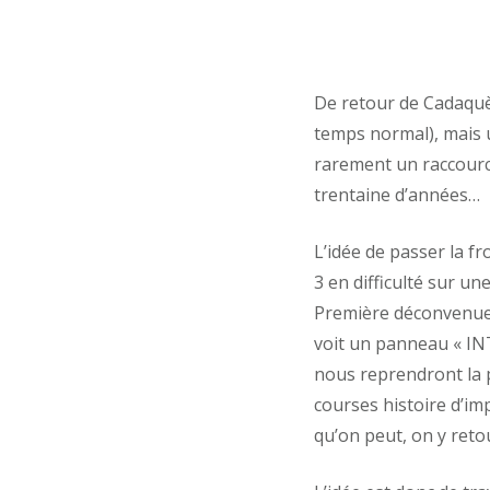
De retour de Cadaquè
temps normal), mais 
rarement un raccourci,
trentaine d’années…
L’idée de passer la f
3 en difficulté sur une
Première déconvenue l
voit un panneau « INT
nous reprendront la p
courses histoire d’imp
qu’on peut, on y retour