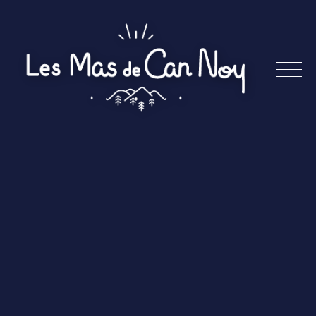
Skip
to
content
Les
Mas
de
Can
Noy