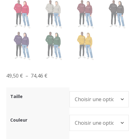
Plage
49,50
€
–
74,46
€
de
prix :
Taille
49,50 €
à
74,46 €
Couleur