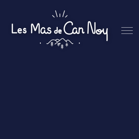
Skip
to
content
Les
Mas
de
Can
Noy