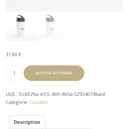
31,60
€
quantité
AJOUTER AU PANIER
de
Mug
de
UGS :
7ccb029a-47c5-4bfc-8e5a-529240749acd
voyage
Catégorie :
Goodies
blanc
en
acier
Description
inoxydable