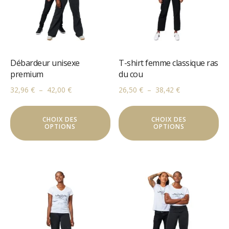
être
êt
choisies
ch
sur
su
la
la
page
pa
Débardeur unisexe
T-shirt femme classique ras
du
du
premium
du cou
produit
pr
Plage
Plage
32,96
€
–
42,00
€
26,50
€
–
38,42
€
de
de
Ce
Ce
prix :
prix :
CHOIX DES
produit
CHOIX DES
pr
32,96 €
26,50 €
OPTIONS
OPTIONS
a
a
à
à
plusieurs
pl
42,00 €
38,42 €
variations.
va
Les
Le
options
op
peuvent
pe
être
êt