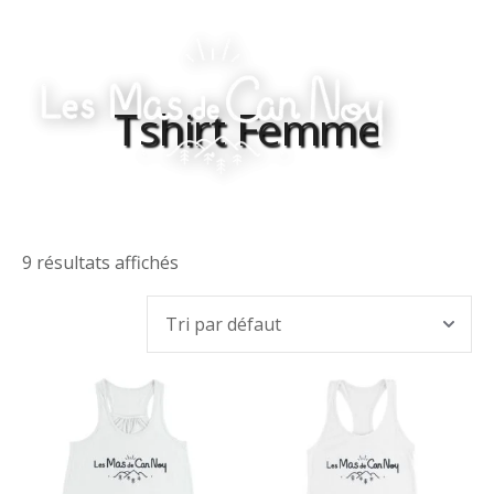
Skip
to
content
Tshirt Femme
Les
Mas
de
Can
Noy
9 résultats affichés