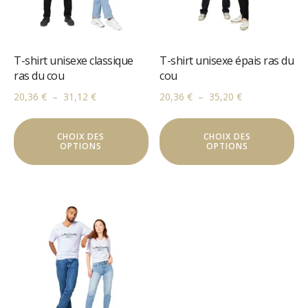
sur
su
la
la
page
pa
T-shirt unisexe classique
T-shirt unisexe épais ras du
du
du
ras du cou
cou
produit
pr
Plage
Plage
20,36
€
–
31,12
€
20,36
€
–
35,20
€
de
de
Ce
Ce
prix :
prix :
CHOIX DES
produit
CHOIX DES
pr
20,36 €
20,36 €
OPTIONS
OPTIONS
a
a
à
à
plusieurs
pl
31,12 €
35,20 €
variations.
va
Les
Le
options
op
peuvent
pe
être
êt
choisies
ch