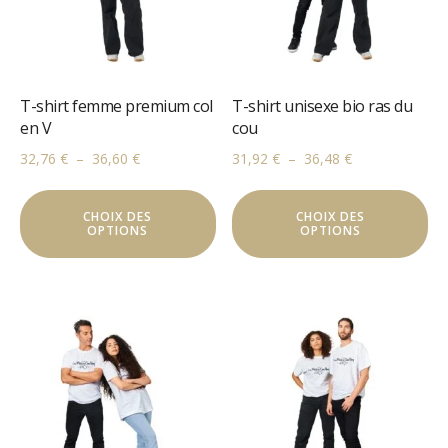
choisies
ch
sur
su
la
la
page
pa
T-shirt femme premium col
T-shirt unisexe bio ras du
du
du
en V
cou
produit
pr
Plage
Plage
32,76
€
–
36,60
€
31,92
€
–
36,48
€
de
de
Ce
Ce
prix :
prix :
CHOIX DES
produit
CHOIX DES
pr
32,76 €
31,92 €
OPTIONS
OPTIONS
a
a
à
à
plusieurs
pl
36,60 €
36,48 €
variations.
va
Les
Le
options
op
peuvent
pe
être
êt
choisies
ch