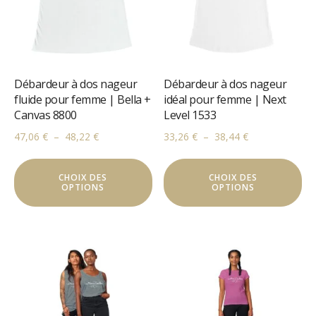
Débardeur à dos nageur
Débardeur à dos nageur
fluide pour femme | Bella +
idéal pour femme | Next
Canvas 8800
Level 1533
Plage
Plage
47,06
€
–
48,22
€
33,26
€
–
38,44
€
de
de
Ce
Ce
prix :
prix :
CHOIX DES
produit
CHOIX DES
pr
47,06 €
33,26 €
OPTIONS
OPTIONS
a
a
à
à
plusieurs
pl
48,22 €
38,44 €
variations.
va
Les
Le
options
op
peuvent
pe